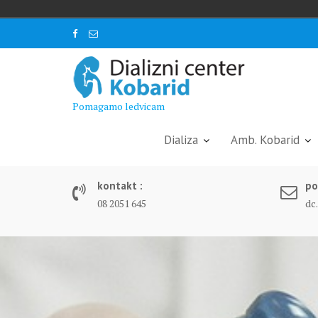
Skip
to
content
Pomagamo ledvicam
Dializa
Amb. Kobarid
kontakt :
po
08 2051 645
dc